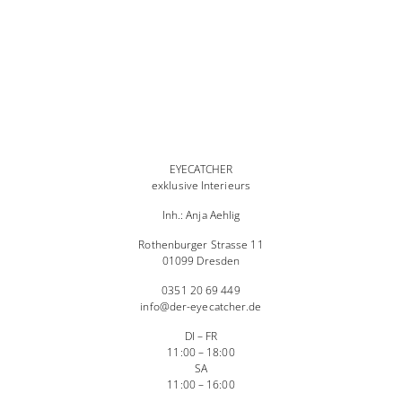
EYECATCHER
exklusive Interieurs
Inh.: Anja Aehlig
Rothenburger Strasse 11
01099 Dresden
0351 20 69 449
info@der-eyecatcher.de
DI – FR
11:00 – 18:00
SA
11:00 – 16:00