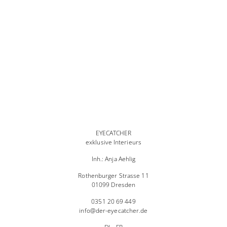
RAUMGESTALTUNG
EYECATCHER
exklusive Interieurs
Inh.: Anja Aehlig
Rothenburger Strasse 11
01099 Dresden
0351 20 69 449
info@der-eyecatcher.de