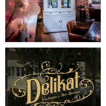
elements-DELI-RESTAURANT-LOUNGE-Dresden
RAUMGESTALTUNG
„Delikat“ Stefan Hermann
RAUMGESTALTUNG