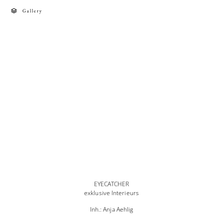
Gallery
EYECATCHER
exklusive Interieurs
Inh.: Anja Aehlig