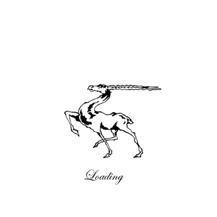
Möbel und große Lüster im Sammeltransport:
innerhalb Deutschland ohne Inseln / außer Terminanlieferungen /
Aufbau und Montage exklusiv
bis 50km:
50,00€
bis 100km:
80,00€
ab 100km:
120,00€
Kosten für Lieferung nach Österreich und Schweiz nach Absprache.