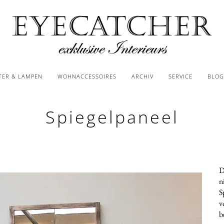
TER & LAMPEN
WOHNACCESSOIRES
ARCHIV
SERVICE
BLOG
Spiegelpaneel
D
n
S
v
b