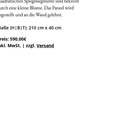
uadratischen Spiegelsegmente sind bekrönt
urch eine kleine Blume. Das Paneel wird
ngestellt und an die Wand gelehnt.
aße (H|B|T): 210 cm x 40 cm
reis: 590,00€
nkl. MwSt. | zzgl.
Versand