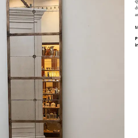
q
d
a
M
P
i